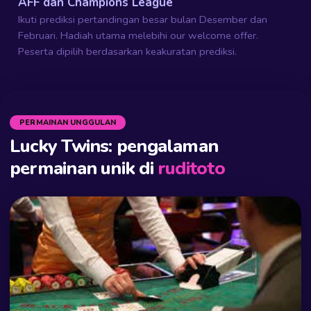
AFF dan Champions League
Ikuti prediksi pertandingan besar bulan Desember dan
Februari. Hadiah utama melebihi our welcome offer.
Peserta dipilih berdasarkan keakuratan prediksi.
PERMAINAN UNGGULAN
Lucky Twins: pengalaman
permainan unik di
ruditoto