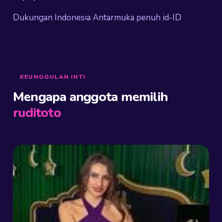
Dukungan Indonesia Antarmuka penuh id-ID
KEUNGGULAN INTI
Mengapa anggota memilih
ruditoto