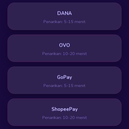
DANA
Penarikan: 5-15 menit
OVO
Penarikan: 10-20 menit
GoPay
Penarikan: 5-15 menit
ShopeePay
Penarikan: 10-20 menit