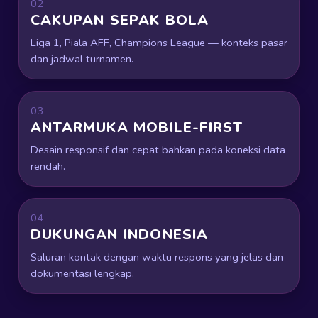
02
CAKUPAN SEPAK BOLA
Liga 1, Piala AFF, Champions League — konteks pasar
dan jadwal turnamen.
03
ANTARMUKA MOBILE-FIRST
Desain responsif dan cepat bahkan pada koneksi data
rendah.
04
DUKUNGAN INDONESIA
Saluran kontak dengan waktu respons yang jelas dan
dokumentasi lengkap.