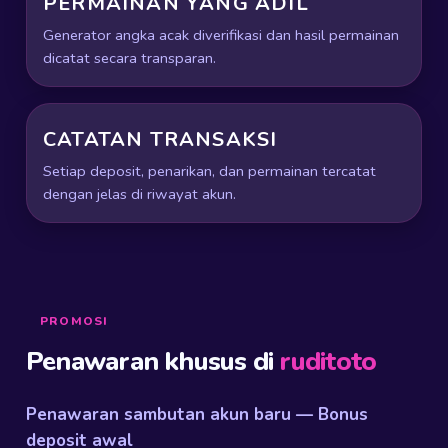
PERMAINAN YANG ADIL
Generator angka acak diverifikasi dan hasil permainan
dicatat secara transparan.
CATATAN TRANSAKSI
Setiap deposit, penarikan, dan permainan tercatat
dengan jelas di riwayat akun.
PROMOSI
Penawaran khusus di
ruditoto
Penawaran sambutan akun baru — Bonus
deposit awal