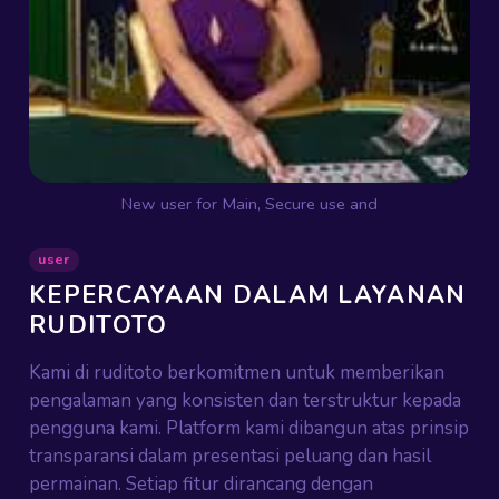
New user for Main, Secure use and
user
KEPERCAYAAN DALAM LAYANAN
RUDITOTO
Kami di ruditoto berkomitmen untuk memberikan
pengalaman yang konsisten dan terstruktur kepada
pengguna kami. Platform kami dibangun atas prinsip
transparansi dalam presentasi peluang dan hasil
permainan. Setiap fitur dirancang dengan