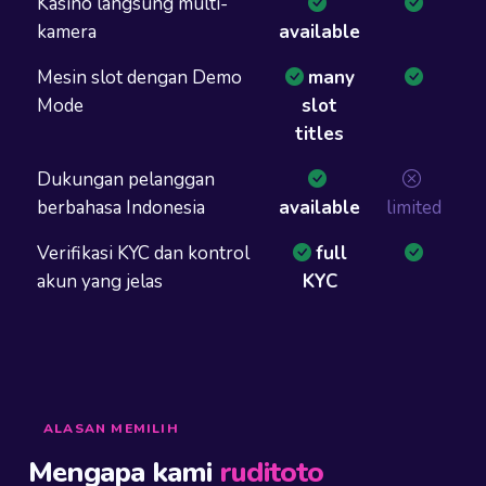
Kasino langsung multi-
kamera
available
Mesin slot dengan Demo
many
Mode
slot
titles
Dukungan pelanggan
berbahasa Indonesia
available
limited
Verifikasi KYC dan kontrol
full
akun yang jelas
KYC
ALASAN MEMILIH
Mengapa kami
ruditoto