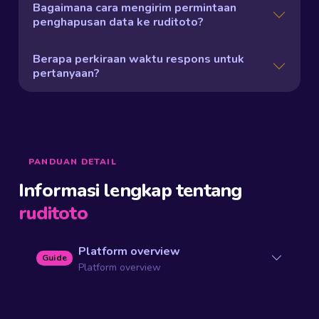
Bagaimana cara mengirim permintaan
penghapusan data ke ruditoto?
Berapa perkiraan waktu respons untuk
pertanyaan?
PANDUAN DETAIL
Informasi lengkap tentang
ruditoto
Platform overview
Guide
Platform overview