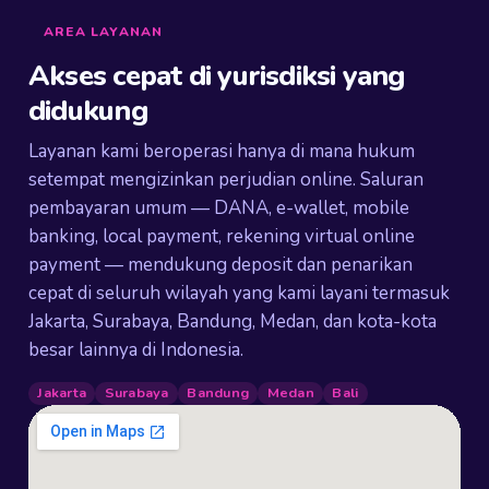
AREA LAYANAN
Akses cepat di yurisdiksi yang
didukung
Layanan kami beroperasi hanya di mana hukum
setempat mengizinkan perjudian online. Saluran
pembayaran umum — DANA, e-wallet, mobile
banking, local payment, rekening virtual online
payment — mendukung deposit dan penarikan
cepat di seluruh wilayah yang kami layani termasuk
Jakarta, Surabaya, Bandung, Medan, dan kota-kota
besar lainnya di Indonesia.
Jakarta
Surabaya
Bandung
Medan
Bali