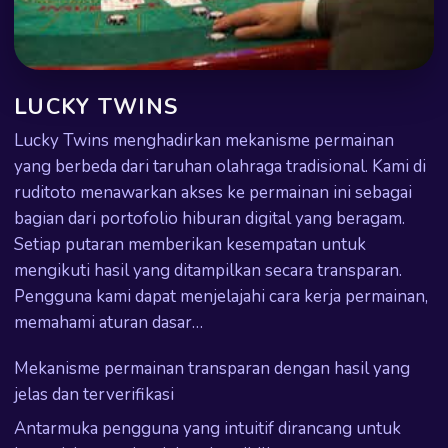
LUCKY TWINS
Lucky Twins menghadirkan mekanisme permainan
yang berbeda dari taruhan olahraga tradisional. Kami di
ruditoto menawarkan akses ke permainan ini sebagai
bagian dari portofolio hiburan digital yang beragam.
Setiap putaran memberikan kesempatan untuk
mengikuti hasil yang ditampilkan secara transparan.
Pengguna kami dapat menjelajahi cara kerja permainan,
memahami aturan dasar…
Mekanisme permainan transparan dengan hasil yang
jelas dan terverifikasi
Antarmuka pengguna yang intuitif dirancang untuk