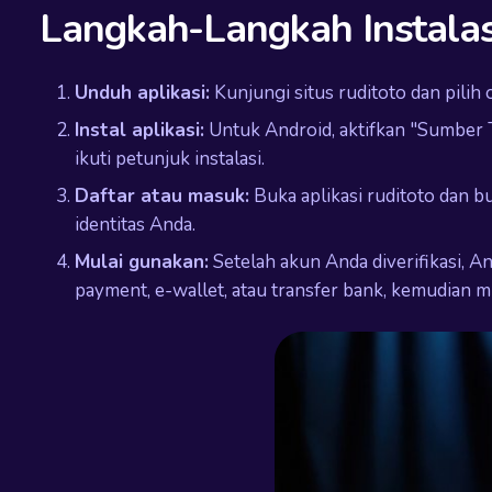
Langkah-Langkah Instalas
Unduh aplikasi:
Kunjungi situs ruditoto dan pili
Instal aplikasi:
Untuk Android, aktifkan "Sumber 
ikuti petunjuk instalasi.
Daftar atau masuk:
Buka aplikasi ruditoto dan b
identitas Anda.
Mulai gunakan:
Setelah akun Anda diverifikasi, A
payment, e-wallet, atau transfer bank, kemudian 