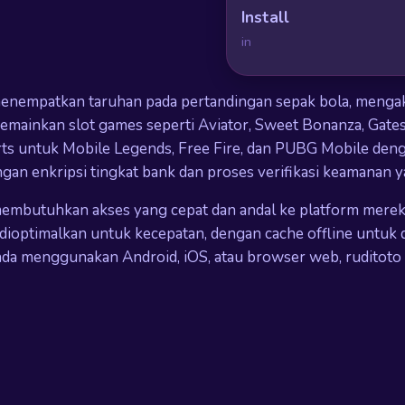
Install
in
nempatkan taruhan pada pertandingan sepak bola, mengakse
a memainkan slot games seperti Aviator, Sweet Bonanza, Gate
ts untuk Mobile Legends, Free Fire, dan PUBG Mobile denga
ngan enkripsi tingkat bank dan proses verifikasi keamanan y
mbutuhkan akses yang cepat dan andal ke platform mereka
mi dioptimalkan untuk kecepatan, dengan cache offline untuk 
Anda menggunakan Android, iOS, atau browser web, rudito