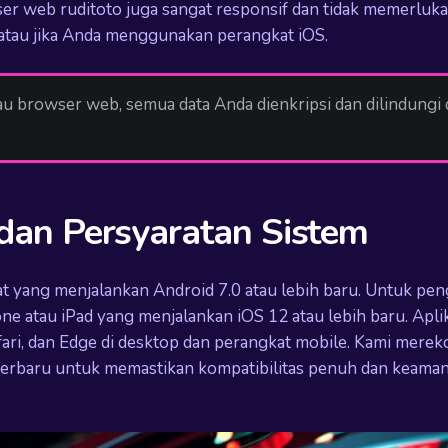
er web ruditoto juga sangat responsif dan tidak memerluka
al atau jika Anda menggunakan perangkat iOS.
au browser web, semua data Anda dienkripsi dan dilindung
 dan Persyaratan Sistem
t yang menjalankan Android 7.0 atau lebih baru. Untuk pe
ne atau iPad yang menjalankan iOS 12 atau lebih baru. Aplik
ari, dan Edge di desktop dan perangkat mobile. Kami mere
 terbaru untuk memastikan kompatibilitas penuh dan keam