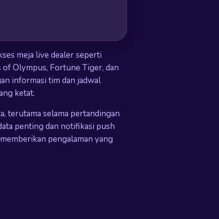
s meja live dealer seperti
s of Olympus, Fortune Tiger, dan
n informasi tim dan jadwal
ang ketat.
, terutama selama pertandingan
data penting dan notifikasi push
to memberikan pengalaman yang