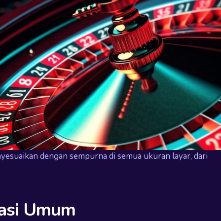
nyesuaikan dengan sempurna di semua ukuran layar, dari
lasi Umum