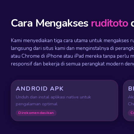
Cara Mengakses
ruditoto
d
Kami menyediakan tiga cara utama untuk mengakses ru
langsung dari situs kami dan menginstalnya di perang
atau Chrome di iPhone atau iPad mereka tanpa perlu m
responsif dan bekerja di semua perangkat modern 
ANDROID APK
B
Unduh dan instal aplikasi native untuk
Ak
pengalaman optimal
Ch
Direkomendasikan
C