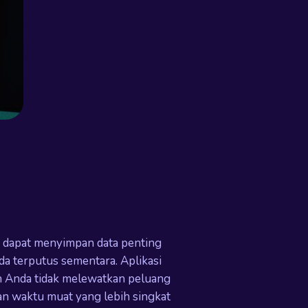
i dapat menyimpan data penting
da terputus sementara. Aplikasi
kan Anda tidak melewatkan peluang
gan waktu muat yang lebih singkat