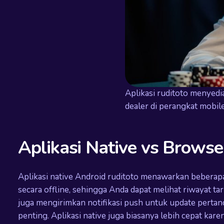
Aplikasi ruditoto menyed
dealer di perangkat mobil
Aplikasi Native vs Brows
Aplikasi native Android ruditoto menawarkan beberap
secara offline, sehingga Anda dapat melihat riwayat t
juga mengirimkan notifikasi push untuk update pertand
penting. Aplikasi native juga biasanya lebih cepat ka