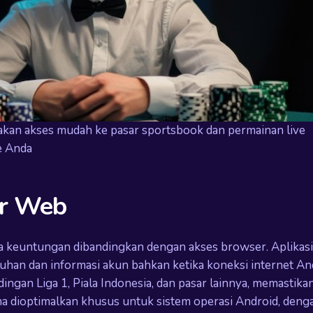
iakan akses mudah ke pasar sportsbook dan permainan live
e Anda
er Web
a keuntungan dibandingkan dengan akses browser. Aplikas
aruhan dan informasi akun bahkan ketika koneksi internet An
ingan Liga 1, Piala Indonesia, dan pasar lainnya, memasti
rena dioptimalkan khusus untuk sistem operasi Android, den